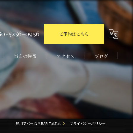
80-5256-0956
ご予約はこちら
当店の特徴
アクセス
ブログ
ダーツ
一人飲み
おしゃれ
デート
旭川でバーならBAR TukTuk
プライバシーポリシー
飲み放題